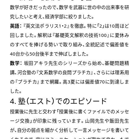
数学が好きだったので、数学を武器に世の中の出来事を研
究したいと考え、経済学部に絞りました。
英語：
『英文法ポラリス1・2』を徹底。特に「2」は10周ほど
回しました。解釈は『基礎英文解釈の技術100』に夏休み
のすべてを捧げる勢いで取り組み、全統記述で偏差値を
40台から50台後半まで伸ばしました。
数学：
坂田アキラ先生のシリーズから始め、基礎問題精
講、河合塾の『文系数学の良問プラチカ』、さらには理系用
の『プラチカ』まで網羅。高3夏には偏差値70に到達しま
した。
4. 塾（エスト）でのエピソード
授業後に先生と交わす「授業後に書くファイルでのメッセ
ージ交換」が印象に残っています。山岡先生や飯田先生
が、自分の弱点を細かく分析して一言メッセージを書いて